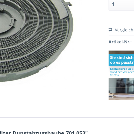
Vergleic
Artikel-Nr.:
ilter Dunstabzugshaube 701.053"