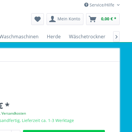
Service/Hilfe
Mein Konto
0,00 € *
Waschmaschinen
Herde
Wäschetrockner
Kühlsch

€ *
l. Versandkosten
sandfertig, Lieferzeit ca. 1-3 Werktage