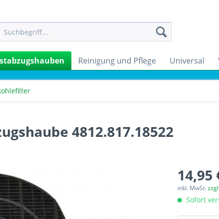
stabzugshauben
Reinigung und Pflege
Universal
kohlefilter
zugshaube 4812.817.18522
14,95 
inkl. MwSt.
zzg
Sofort ver