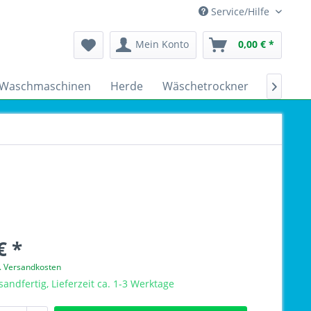
Service/Hilfe
Mein Konto
0,00 € *
Waschmaschinen
Herde
Wäschetrockner
Kühlsch

€ *
l. Versandkosten
sandfertig, Lieferzeit ca. 1-3 Werktage