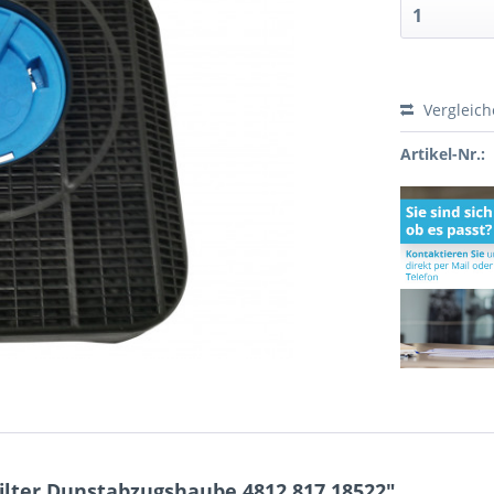
Vergleic
Artikel-Nr.:
ilter Dunstabzugshaube 4812.817.18522"