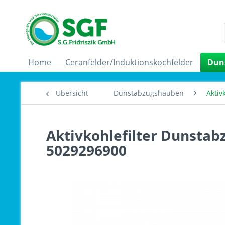
Home
Ceranfelder/Induktionskochfelder
Dun
Übersicht
Dunstabzugshauben
Aktiv
Aktivkohlefilter Dunstab
5029296900