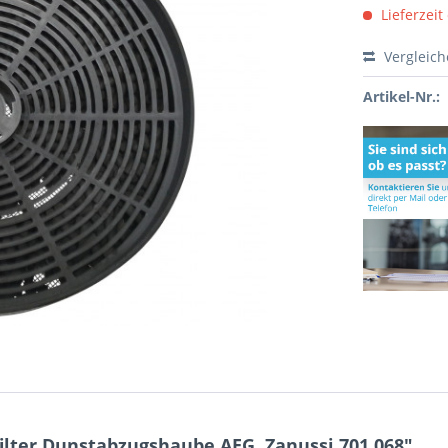
Lieferzeit
Vergleic
Artikel-Nr.:
ilter Dunstabzugshaube AEG, Zanussi 701.068"