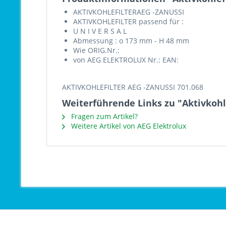
AKTIVKOHLEFILTERAEG -ZANUSSI
AKTIVKOHLEFILTER passend für :
U N I V E R S A L
Abmessung : o 173 mm - H 48 mm
Wie ORIG.Nr.:
von AEG ELEKTROLUX Nr.: EAN:
AKTIVKOHLEFILTER AEG -ZANUSSI 701.068
Weiterführende Links zu "Aktivkohl
Fragen zum Artikel?
Weitere Artikel von AEG Elektrolux