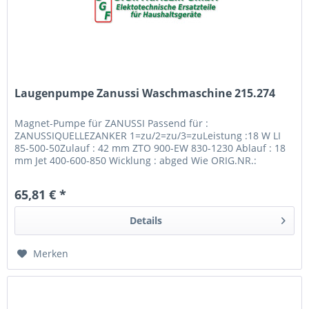
Laugenpumpe Zanussi Waschmaschine 215.274
Magnet-Pumpe für ZANUSSI Passend für :
ZANUSSIQUELLEZANKER 1=zu/2=zu/3=zuLeistung :18 W LI
85-500-50Zulauf : 42 mm ZTO 900-EW 830-1230 Ablauf : 18
mm Jet 400-600-850 Wicklung : abged Wie ORIG.NR.:
124.085.2002Laufricht: L + R von AEG...
65,81 € *
Details
Merken