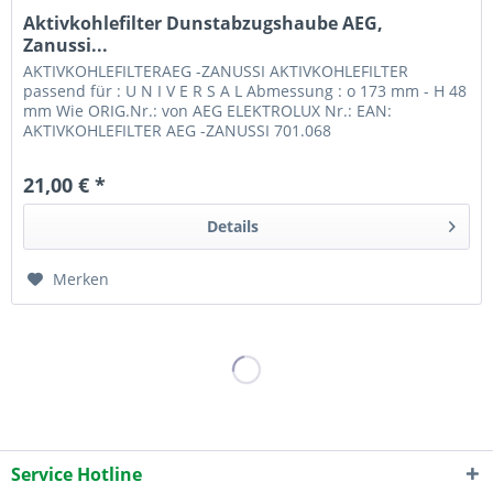
Aktivkohlefilter Dunstabzugshaube AEG,
Zanussi...
AKTIVKOHLEFILTERAEG -ZANUSSI AKTIVKOHLEFILTER
passend für : U N I V E R S A L Abmessung : o 173 mm - H 48
mm Wie ORIG.Nr.: von AEG ELEKTROLUX Nr.: EAN:
AKTIVKOHLEFILTER AEG -ZANUSSI 701.068
21,00 € *
Details
Merken
Service Hotline