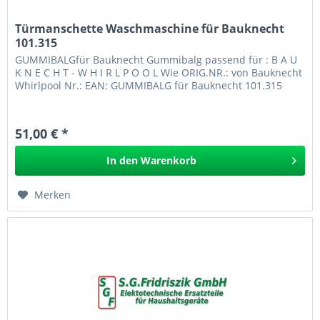
Türmanschette Waschmaschine für Bauknecht
101.315
GUMMIBALGfür Bauknecht Gummibalg passend für : B A U
K N E C H T - W H I R L P O O L Wie ORIG.NR.: von Bauknecht
Whirlpool Nr.: EAN: GUMMIBALG für Bauknecht 101.315
51,00 € *
In den
Warenkorb
Merken