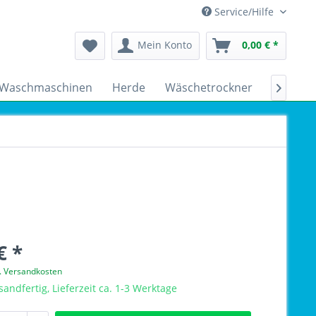
Service/Hilfe
Mein Konto
0,00 € *
Waschmaschinen
Herde
Wäschetrockner
Kühlsch

€ *
l. Versandkosten
sandfertig, Lieferzeit ca. 1-3 Werktage