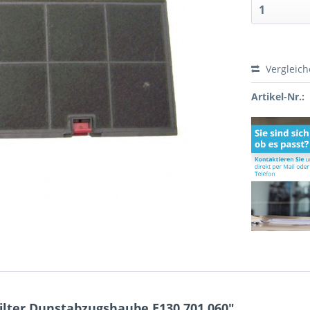
Vergleic
Artikel-Nr.:
ilter Dunstabzugshaube E130 701.060"