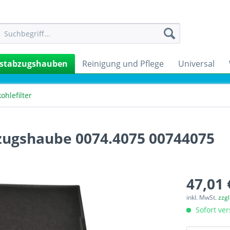
stabzugshauben
Reinigung und Pflege
Universal
kohlefilter
bzugshaube 0074.4075 00744075
47,01 
inkl. MwSt.
zzg
Sofort ver