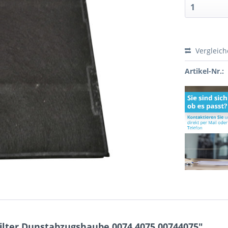
Vergleic
Artikel-Nr.:
ilter Dunstabzugshaube 0074.4075 00744075"