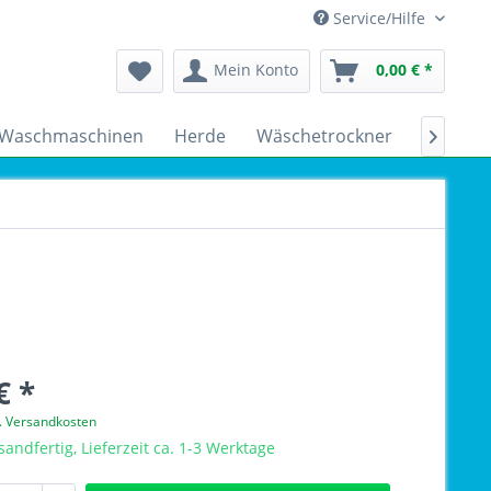
Service/Hilfe
Mein Konto
0,00 € *
Waschmaschinen
Herde
Wäschetrockner
Kühlsch

€ *
l. Versandkosten
sandfertig, Lieferzeit ca. 1-3 Werktage