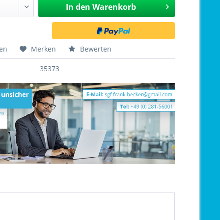
In den
Warenkorb
hen
Merken
Bewerten
35373