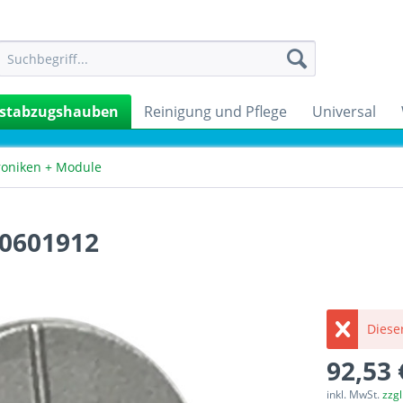
stabzugshauben
Reinigung und Pflege
Universal
roniken + Module
00601912
Dieser
92,53 
inkl. MwSt.
zzg