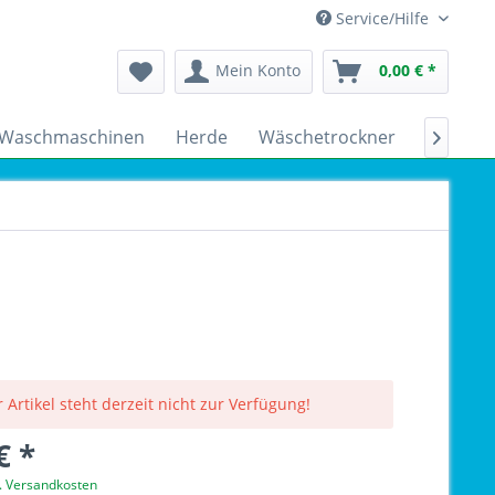
Service/Hilfe
Mein Konto
0,00 € *
Waschmaschinen
Herde
Wäschetrockner
Kühlsch

 Artikel steht derzeit nicht zur Verfügung!
€ *
l. Versandkosten