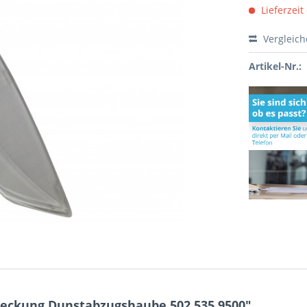
Lieferzeit
Vergleic
Artikel-Nr.:
eckung Dunstabzugshaube 502.535.9500"