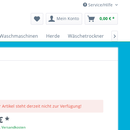
Service/Hilfe
Mein Konto
0,00 € *
Waschmaschinen
Herde
Wäschetrockner
Kühlsch

 Artikel steht derzeit nicht zur Verfügung!
€ *
l. Versandkosten