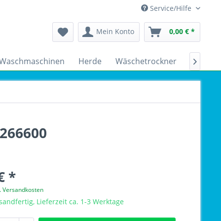
Service/Hilfe
Mein Konto
0,00 € *
Waschmaschinen
Herde
Wäschetrockner
Kühlsch

7266600
€ *
l. Versandkosten
sandfertig, Lieferzeit ca. 1-3 Werktage