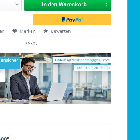
In den
Warenkorb
hen
Merken
Bewerten
66307
600"