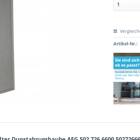
Vergleic
Artikel-Nr.:
ilter Dunstabzugshaube AEG 502.726.6600 5027266