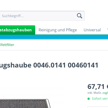
stabzugshauben
Reinigung und Pflege
Universal
fettfilter
zugshaube 0046.0141 00460141
67,71 
inkl. MwSt.
zzg
Sofort ver