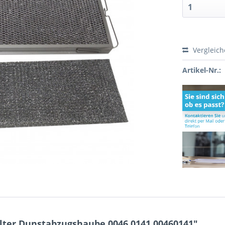
Vergleic
Artikel-Nr.:
ilter Dunstabzugshaube 0046.0141 00460141"