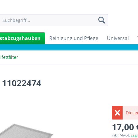
stabzugshauben
Reinigung und Pflege
Universal
fettfilter
4 11022474
Dieser
17,00 
inkl. MwSt.
zzg