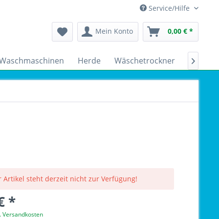
Service/Hilfe
Mein Konto
0,00 € *
Waschmaschinen
Herde
Wäschetrockner
Kühlsch

 Artikel steht derzeit nicht zur Verfügung!
€ *
l. Versandkosten