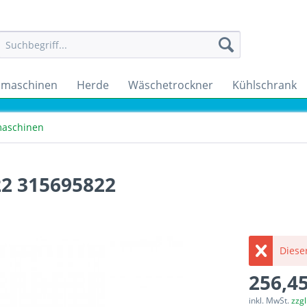
maschinen
Herde
Wäschetrockner
Kühlschrank
aschinen
22 315695822
Dieser
256,45
inkl. MwSt.
zzg