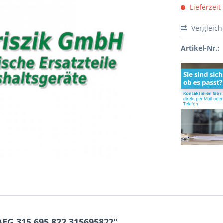
Lieferzeit
Vergleic
Artikel-Nr.:
EG 315.695.822 315695822"