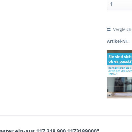
Vergleic
Artikel-Nr.:
aster ein-aus 117.318.900 1173189000"