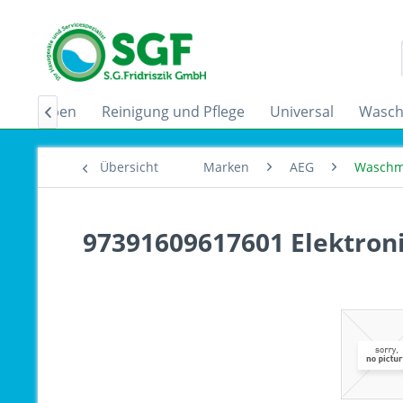
zugshauben
Reinigung und Pflege
Universal
Wasch

Übersicht
Marken
AEG
Waschm
97391609617601 Elektroni