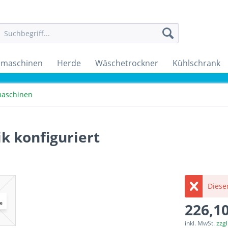
maschinen
Herde
Wäschetrockner
Kühlschrank
aschinen
k konfiguriert
Dieser
226,10
inkl. MwSt.
zzg