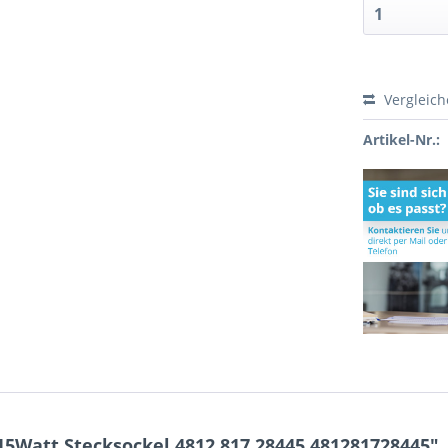
Vergleic
Artikel-Nr.:
5Watt Stecksockel 4812.817.28445 481281728445"