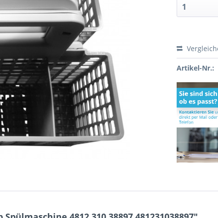
Vergleic
Artikel-Nr.:
 Spülmaschine 4812.310.38897 481231038897"