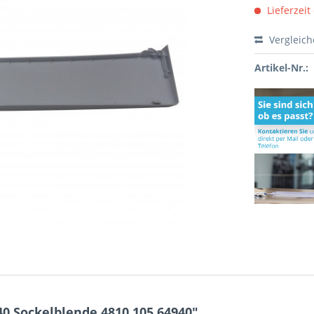
Lieferzeit
Vergleic
Artikel-Nr.:
0 Sockelblende 4810.105.64940"