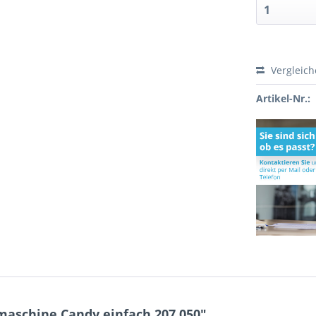
Vergleic
Artikel-Nr.:
maschine Candy einfach 207.050"