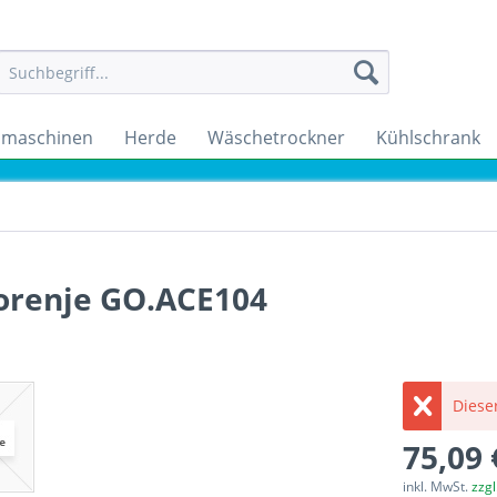
maschinen
Herde
Wäschetrockner
Kühlschrank
orenje GO.ACE104
Dieser
75,09 
inkl. MwSt.
zzg