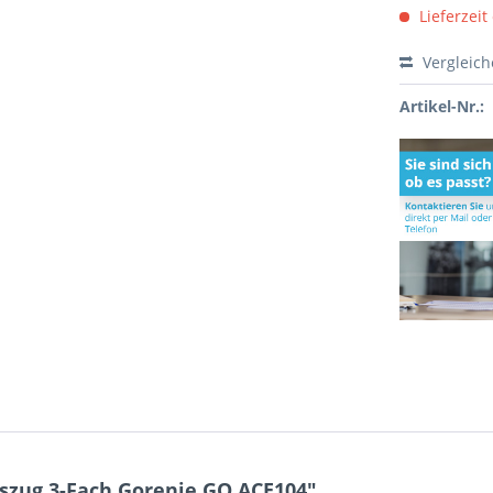
Lieferzeit
Vergleic
Artikel-Nr.:
szug 3-Fach Gorenje GO.ACE104"