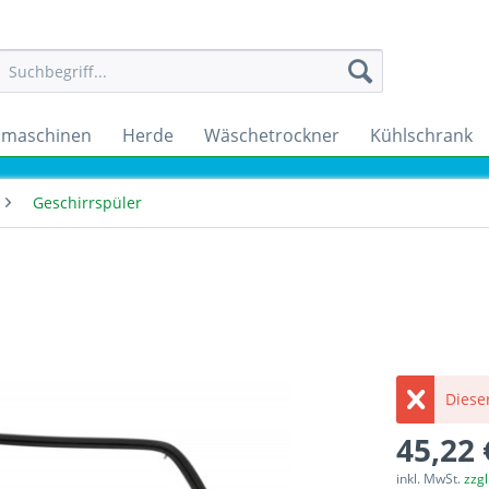
maschinen
Herde
Wäschetrockner
Kühlschrank
Geschirrspüler
Dieser
45,22 
inkl. MwSt.
zzg