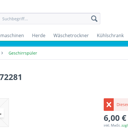
maschinen
Herde
Wäschetrockner
Kühlschrank
Geschirrspüler
972281
Dieser
6,00 €
inkl. MwSt.
zzg