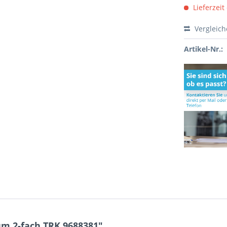
Lieferzeit
Vergleic
Artikel-Nr.:
um 2-fach TRK 9688381"