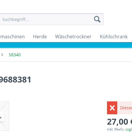
maschinen
Herde
Wäschetrockner
Kühlschrank
S8340
 9688381
Dieser
27,00 
inkl. MwSt.
zzg