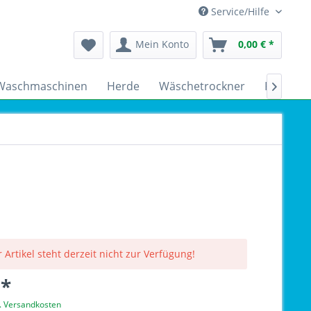
Service/Hilfe
Mein Konto
0,00 € *
Waschmaschinen
Herde
Wäschetrockner
Kühlsch

 Artikel steht derzeit nicht zur Verfügung!
 *
l. Versandkosten