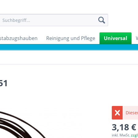
stabzugshauben
Reinigung und Pflege
Universal
51
Dieser
3,18 €
inkl. MwSt.
zzg