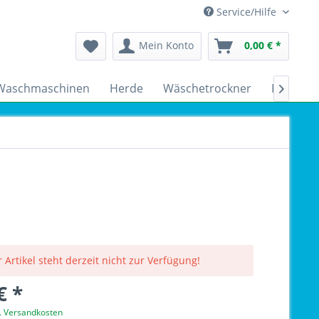
Service/Hilfe
Mein Konto
0,00 € *
Waschmaschinen
Herde
Wäschetrockner
Kühlsch

 Artikel steht derzeit nicht zur Verfügung!
€ *
l. Versandkosten