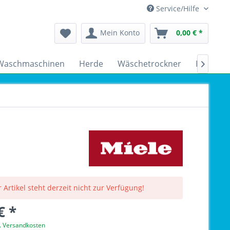
Service/Hilfe
Mein Konto
0,00 € *
Waschmaschinen
Herde
Wäschetrockner
Kühlsch

 Artikel steht derzeit nicht zur Verfügung!
€ *
l. Versandkosten