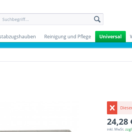
stabzugshauben
Reinigung und Pflege
Universal
Dieser
24,28 
inkl. MwSt.
zzg