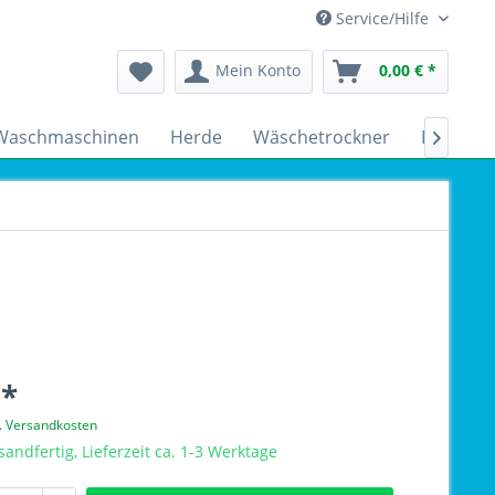
Service/Hilfe
Mein Konto
0,00 € *
Waschmaschinen
Herde
Wäschetrockner
Kühlsch

 *
l. Versandkosten
sandfertig, Lieferzeit ca. 1-3 Werktage