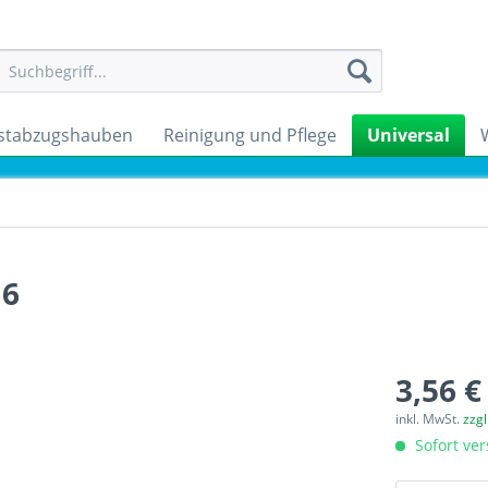
stabzugshauben
Reinigung und Pflege
Universal
16
3,56 €
inkl. MwSt.
zzg
Sofort ver