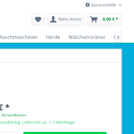
Service/Hilfe
Mein Konto
0,00 € *
Waschmaschinen
Herde
Wäschetrockner
Kühlsch

€ *
l. Versandkosten
sandfertig, Lieferzeit ca. 1-3 Werktage