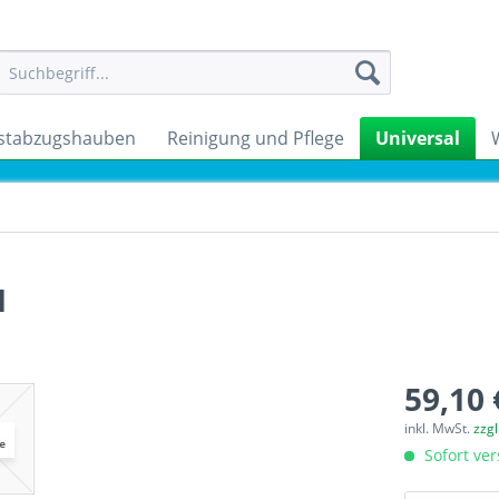
stabzugshauben
Reinigung und Pflege
Universal
1
59,10 
inkl. MwSt.
zzg
Sofort ver