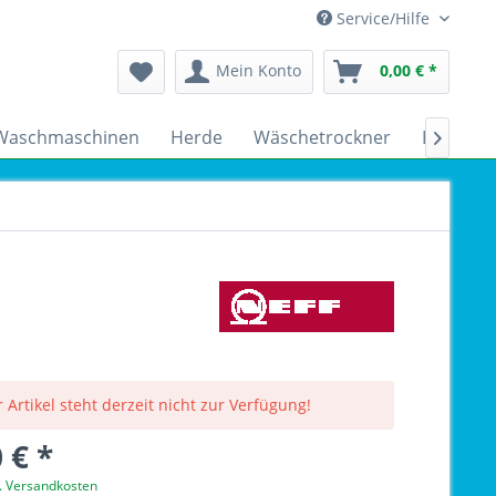
Service/Hilfe
Mein Konto
0,00 € *
Waschmaschinen
Herde
Wäschetrockner
Kühlsch

 Artikel steht derzeit nicht zur Verfügung!
 € *
l. Versandkosten