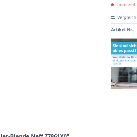
Lieferzeit
Vergleic
Artikel-Nr.:
ler-Blende Neff Z7861X0"