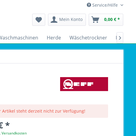
Service/Hilfe
Mein Konto
0,00 € *
Waschmaschinen
Herde
Wäschetrockner
Kühlsch

 Artikel steht derzeit nicht zur Verfügung!
€ *
l. Versandkosten