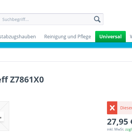
stabzugshauben
Reinigung und Pflege
Universal
eff Z7861X0
Dieser
27,95 
inkl. MwSt.
zzg