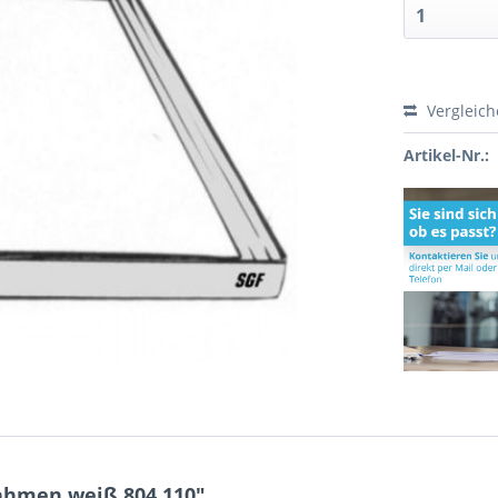
Vergleic
Artikel-Nr.:
ahmen weiß 804.110"