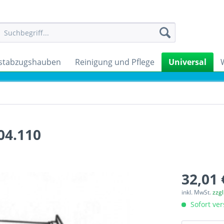
stabzugshauben
Reinigung und Pflege
Universal
04.110
32,01 
inkl. MwSt.
zzg
Sofort ver