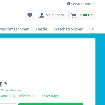
Service/Hilfe
Mein Konto
0,00 € *
Waschmaschinen
Herde
Wäschetrockner
Kühlsch

€ *
l. Versandkosten
sandfertig, Lieferzeit ca. 1-3 Werktage