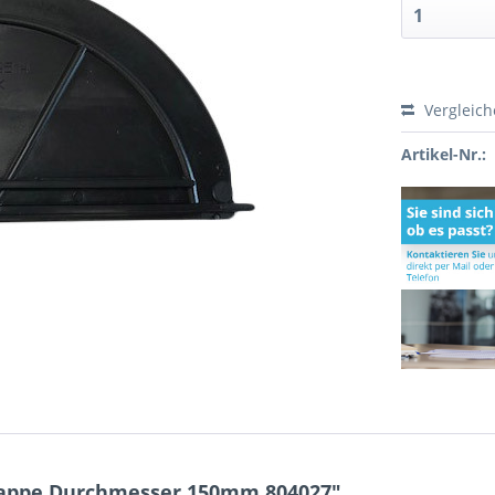
Vergleic
Artikel-Nr.:
lappe Durchmesser 150mm 804027"