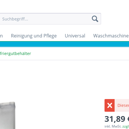
en
Reinigung und Pflege
Universal
Waschmaschine
friergutbehälter
Dieser
31,89 
inkl. MwSt.
zzg