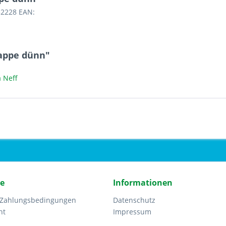
52228 EAN:
lappe dünn"
 Neff
ce
Informationen
 Zahlungsbedingungen
Datenschutz
ht
Impressum