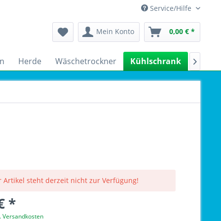
Service/Hilfe
Mein Konto
0,00 € *
n
Herde
Wäschetrockner
Kühlschrank
Spülm

 Artikel steht derzeit nicht zur Verfügung!
€ *
l. Versandkosten