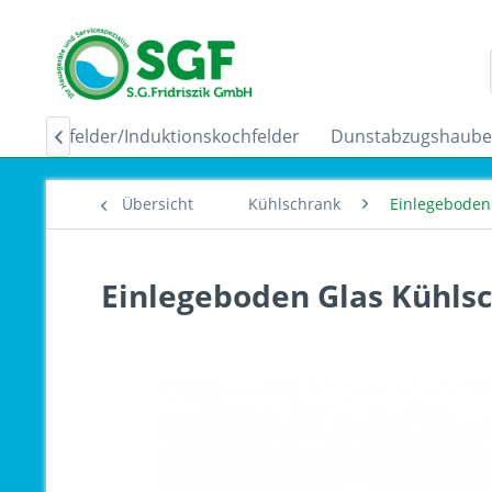
Ceranfelder/Induktionskochfelder
Dunstabzugshaub

Übersicht
Kühlschrank
Einlegeboden 
Einlegeboden Glas Kühls