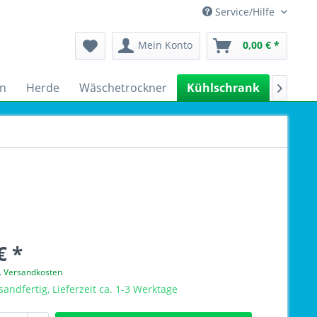
Service/Hilfe
Mein Konto
0,00 € *
n
Herde
Wäschetrockner
Kühlschrank
Spülm

€ *
l. Versandkosten
sandfertig, Lieferzeit ca. 1-3 Werktage