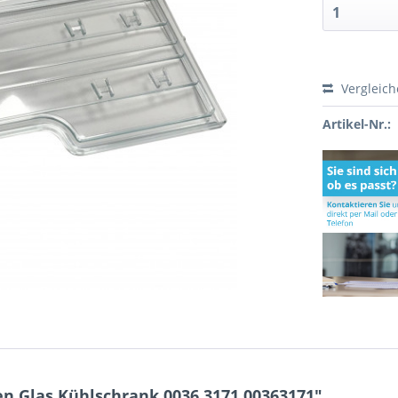
Vergleic
Artikel-Nr.:
n Glas Kühlschrank 0036.3171 00363171"