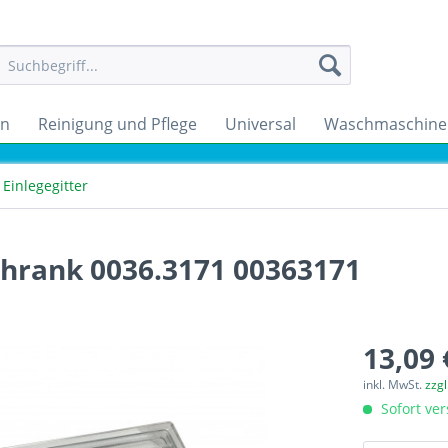
en
Reinigung und Pflege
Universal
Waschmaschine
Einlegegitter
chrank 0036.3171 00363171
13,09 
inkl. MwSt.
zzg
Sofort ver