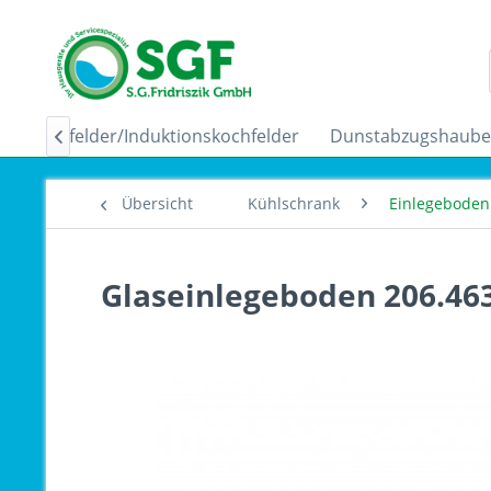
Ceranfelder/Induktionskochfelder
Dunstabzugshaub

Übersicht
Kühlschrank
Einlegeboden 
Glaseinlegeboden 206.46