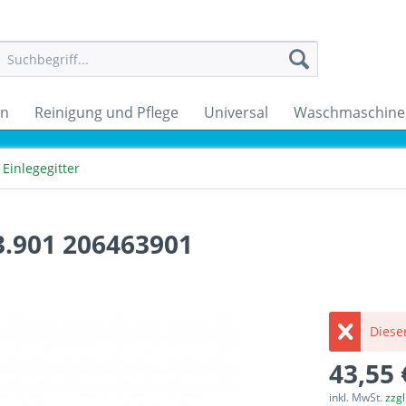
en
Reinigung und Pflege
Universal
Waschmaschine
Einlegegitter
3.901 206463901
Dieser
43,55 
inkl. MwSt.
zzg