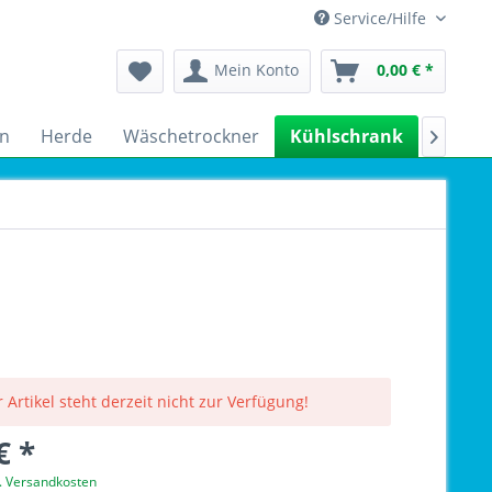
Service/Hilfe
Mein Konto
0,00 € *
n
Herde
Wäschetrockner
Kühlschrank
Spülm

 Artikel steht derzeit nicht zur Verfügung!
€ *
l. Versandkosten