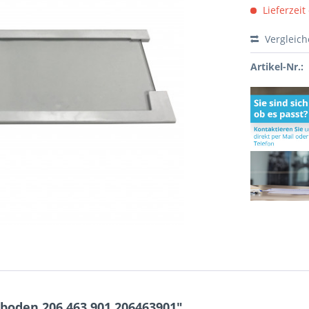
Lieferzeit
Vergleic
Artikel-Nr.:
boden 206.463.901 206463901"