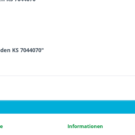
oden KS 7044070"
ce
Informationen