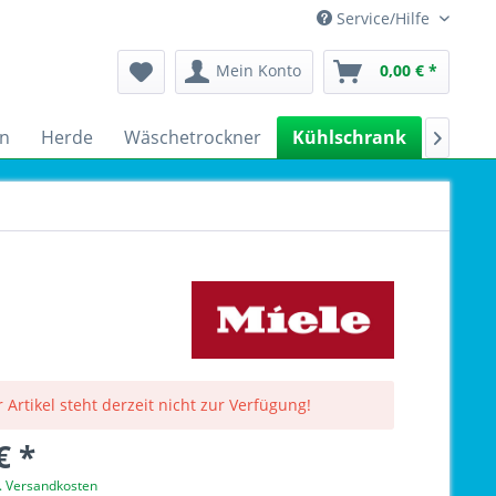
Service/Hilfe
Mein Konto
0,00 € *
n
Herde
Wäschetrockner
Kühlschrank
Spülm

 Artikel steht derzeit nicht zur Verfügung!
€ *
l. Versandkosten