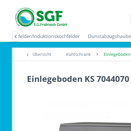
Ceranfelder/Induktionskochfelder
Dunstabzugshaub

Übersicht
Kühlschrank
Einlegeboden 
Einlegeboden KS 7044070