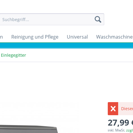
en
Reinigung und Pflege
Universal
Waschmaschine
Einlegegitter
Dieser
27,99 
inkl. MwSt.
zzg