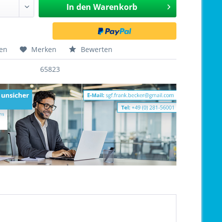
In den
Warenkorb
hen
Merken
Bewerten
65823