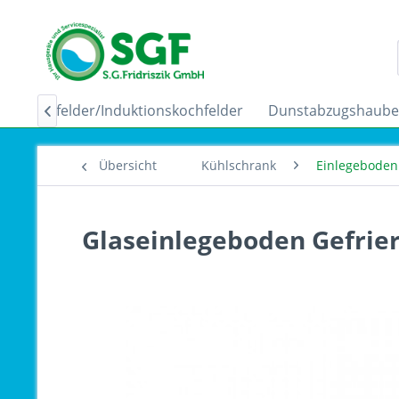
Ceranfelder/Induktionskochfelder
Dunstabzugshaub

Übersicht
Kühlschrank
Einlegeboden 
Glaseinlegeboden Gefrie