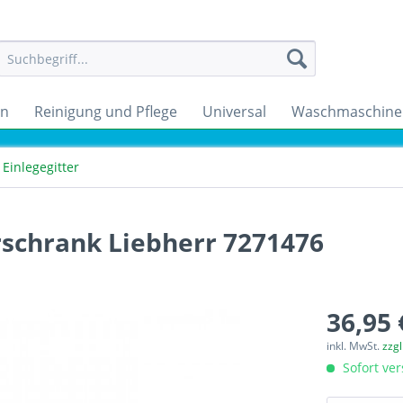
en
Reinigung und Pflege
Universal
Waschmaschine
Einlegegitter
rschrank Liebherr 7271476
36,95 
inkl. MwSt.
zzg
Sofort ver