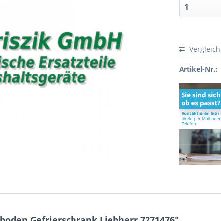
Vergleic
Artikel-Nr.:
boden Gefrierschrank Liebherr 7271476"