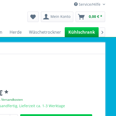
Service/Hilfe
Mein Konto
0,00 € *
n
Herde
Wäschetrockner
Kühlschrank
Spülm

€ *
l. Versandkosten
sandfertig, Lieferzeit ca. 1-3 Werktage