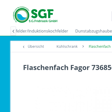
Ceranfelder/Induktionskochfelder
Dunstabzugshaub

Übersicht
Kühlschrank
Flaschenfach
Flaschenfach Fagor 7368