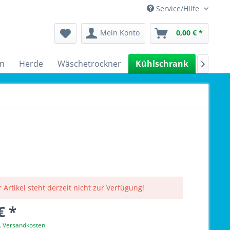
Service/Hilfe
Mein Konto
0,00 € *
n
Herde
Wäschetrockner
Kühlschrank
Spülm

 Artikel steht derzeit nicht zur Verfügung!
€ *
l. Versandkosten