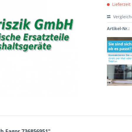
Lieferzeit
Vergleic
Artikel-Nr.:
h Fagor 736856951"