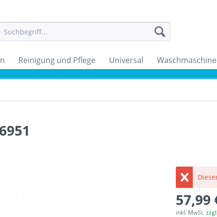
en
Reinigung und Pflege
Universal
Waschmaschine
56951
Dieser
57,99 
inkl. MwSt.
zzg