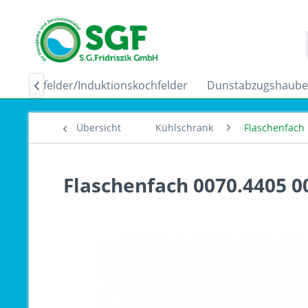
Ceranfelder/Induktionskochfelder
Dunstabzugshaub

Übersicht
Kühlschrank
Flaschenfach
Flaschenfach 0070.4405 