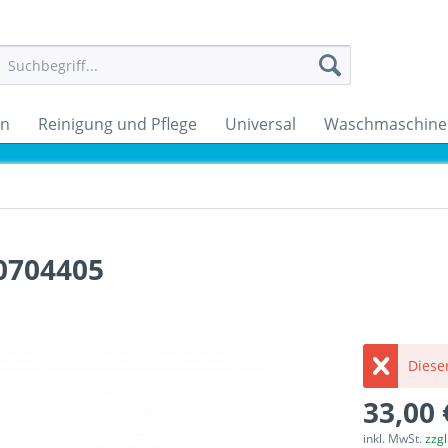
en
Reinigung und Pflege
Universal
Waschmaschine
00704405
Dieser
33,00 
inkl. MwSt.
zzg