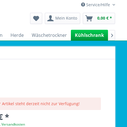
Service/Hilfe
Mein Konto
0,00 € *
n
Herde
Wäschetrockner
Kühlschrank
Spülm

 Artikel steht derzeit nicht zur Verfügung!
€ *
l. Versandkosten