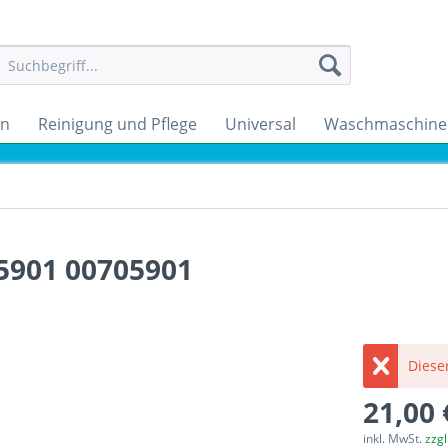
en
Reinigung und Pflege
Universal
Waschmaschine
.5901 00705901
Dieser
21,00 
inkl. MwSt.
zzg