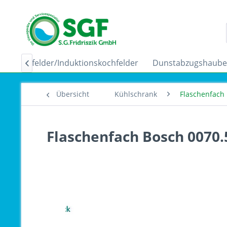
Ceranfelder/Induktionskochfelder
Dunstabzugshaub

Übersicht
Kühlschrank
Flaschenfach
Flaschenfach Bosch 0070