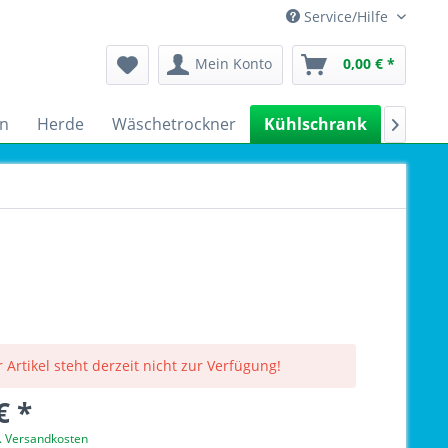
Service/Hilfe
Mein Konto
0,00 € *
n
Herde
Wäschetrockner
Kühlschrank
Spülm

 Artikel steht derzeit nicht zur Verfügung!
€ *
l. Versandkosten