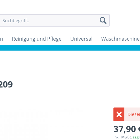
en
Reinigung und Pflege
Universal
Waschmaschine
209
Dieser
37,90 
inkl. MwSt.
zzg