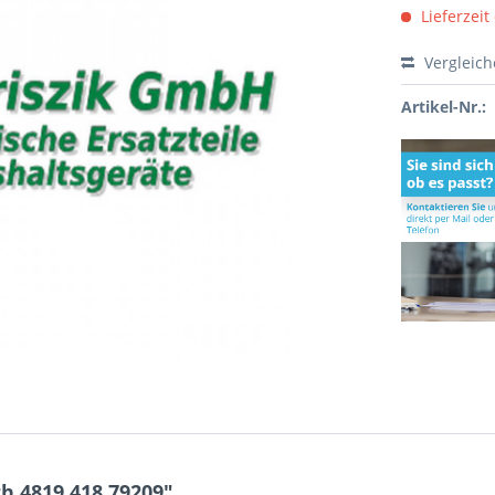
Lieferzeit
Vergleic
Artikel-Nr.:
h 4819.418.79209"