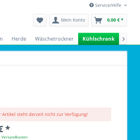
Service/Hilfe
Mein Konto
0,00 € *
n
Herde
Wäschetrockner
Kühlschrank
Spülm

 Artikel steht derzeit nicht zur Verfügung!
€ *
l. Versandkosten