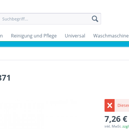
en
Reinigung und Pflege
Universal
Waschmaschine
871
Dieser
7,26 €
inkl. MwSt.
zzg