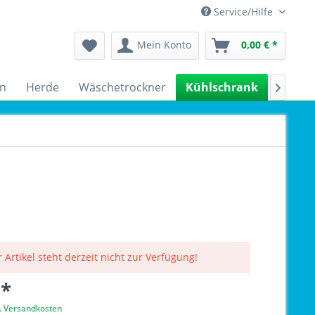
Service/Hilfe
Mein Konto
0,00 € *
n
Herde
Wäschetrockner
Kühlschrank
Spülm

 Artikel steht derzeit nicht zur Verfügung!
 *
l. Versandkosten