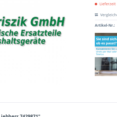
Lieferzeit
Vergleic
Artikel-Nr.:
iebherr 7429871"