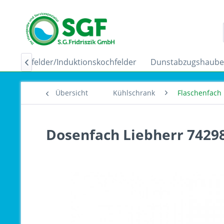
Ceranfelder/Induktionskochfelder
Dunstabzugshaub

Übersicht
Kühlschrank
Flaschenfach
Dosenfach Liebherr 7429