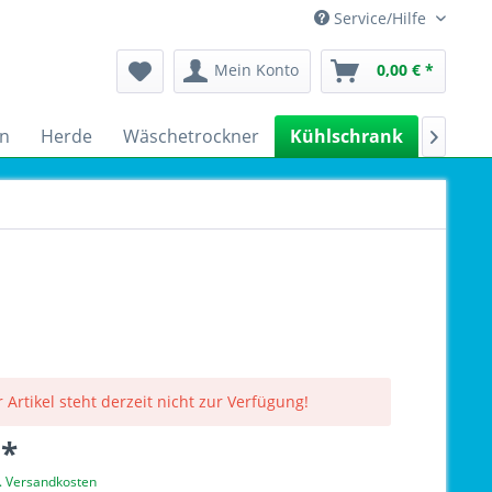
Service/Hilfe
Mein Konto
0,00 € *
n
Herde
Wäschetrockner
Kühlschrank
Spülm

 Artikel steht derzeit nicht zur Verfügung!
 *
l. Versandkosten