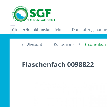
Ceranfelder/Induktionskochfelder
Dunstabzugshaub

Übersicht
Kühlschrank
Flaschenfach
Flaschenfach 0098822