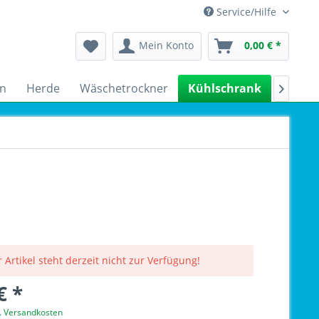
Service/Hilfe
Mein Konto
0,00 € *
n
Herde
Wäschetrockner
Kühlschrank
Spülm

 Artikel steht derzeit nicht zur Verfügung!
€ *
l. Versandkosten