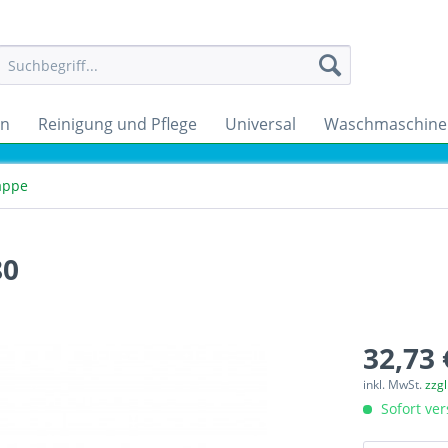
en
Reinigung und Pflege
Universal
Waschmaschine
appe
80
32,73 
inkl. MwSt.
zzg
Sofort ver