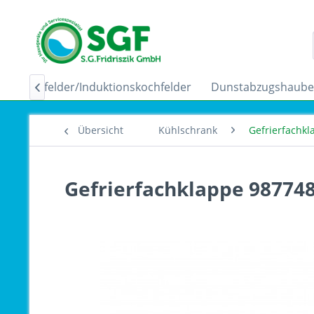
Ceranfelder/Induktionskochfelder
Dunstabzugshaub

Übersicht
Kühlschrank
Gefrierfachkl
Gefrierfachklappe 98774