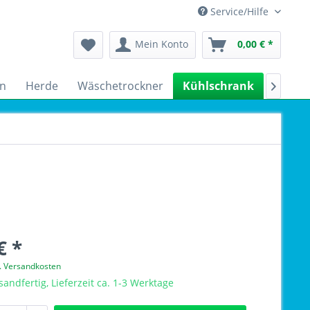
Service/Hilfe
Mein Konto
0,00 € *
n
Herde
Wäschetrockner
Kühlschrank
Spülm

€ *
l. Versandkosten
sandfertig, Lieferzeit ca. 1-3 Werktage