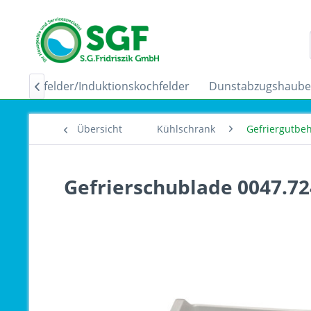
Ceranfelder/Induktionskochfelder
Dunstabzugshaub

Übersicht
Kühlschrank
Gefriergutbeh
Gefrierschublade 0047.7