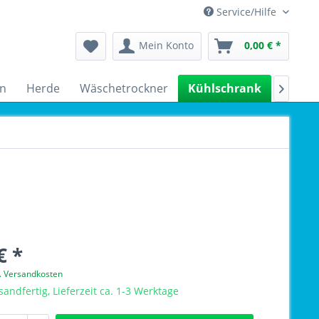
Service/Hilfe
Mein Konto
0,00 € *
n
Herde
Wäschetrockner
Kühlschrank
Spülm

€ *
l. Versandkosten
sandfertig, Lieferzeit ca. 1-3 Werktage