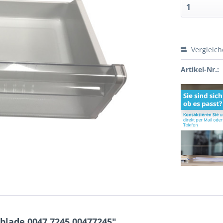
Vergleic
Artikel-Nr.:
blade 0047.7245 00477245"