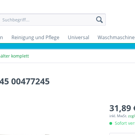
en
Reinigung und Pflege
Universal
Waschmaschine
älter komplett
245 00477245
31,89 
inkl. MwSt.
zzg
Sofort ver