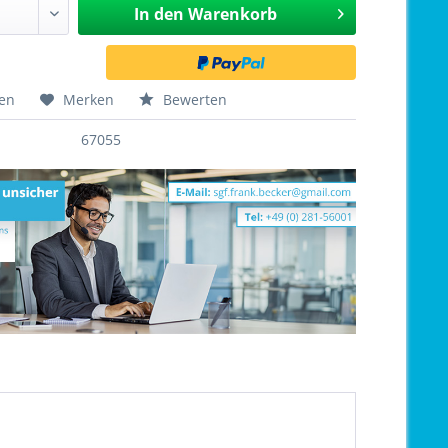
In den
Warenkorb
hen
Merken
Bewerten
67055