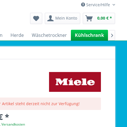
Service/Hilfe
Mein Konto
0,00 € *
n
Herde
Wäschetrockner
Kühlschrank
Spülm

 Artikel steht derzeit nicht zur Verfügung!
€ *
l. Versandkosten