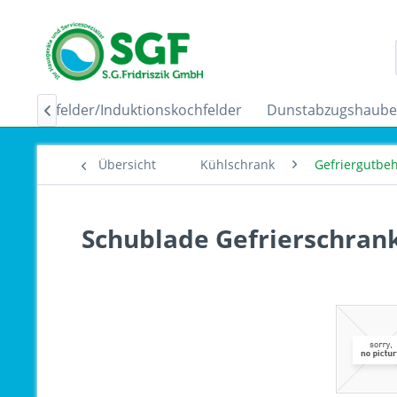
Ceranfelder/Induktionskochfelder
Dunstabzugshaub

Übersicht
Kühlschrank
Gefriergutbeh
Schublade Gefrierschran