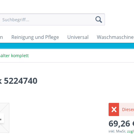
en
Reinigung und Pflege
Universal
Waschmaschine
älter komplett
k 5224740
Dieser
69,26 
inkl. MwSt.
zzg