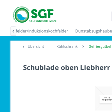
Ceranfelder/Induktionskochfelder
Dunstabzugshaub

Übersicht
Kühlschrank
Gefriergutbeh
Schublade oben Liebherr