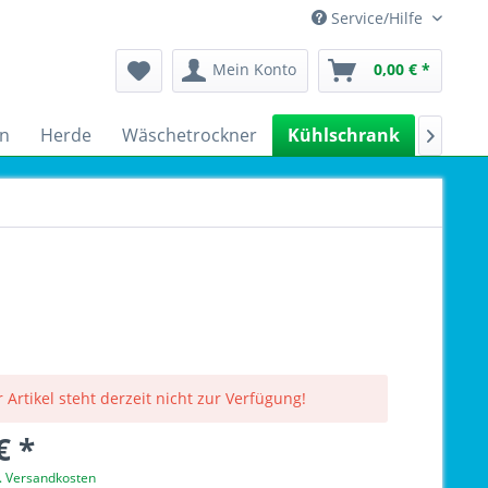
Service/Hilfe
Mein Konto
0,00 € *
n
Herde
Wäschetrockner
Kühlschrank
Spülm

 Artikel steht derzeit nicht zur Verfügung!
€ *
l. Versandkosten