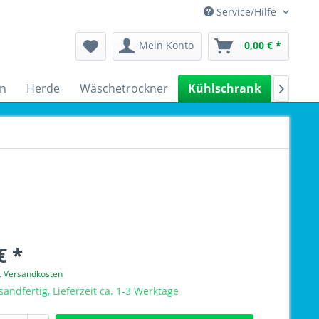
Service/Hilfe
Mein Konto
0,00 € *
n
Herde
Wäschetrockner
Kühlschrank
Spülm

€ *
l. Versandkosten
sandfertig, Lieferzeit ca. 1-3 Werktage