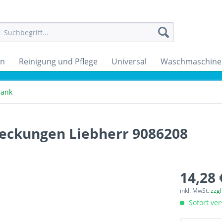
en
Reinigung und Pflege
Universal
Waschmaschine
rank
deckungen Liebherr 9086208
14,28 
inkl. MwSt.
zzg
Sofort ver