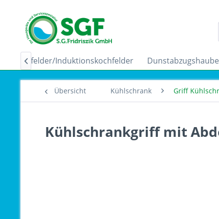
Ceranfelder/Induktionskochfelder
Dunstabzugshaub

Übersicht
Kühlschrank
Griff Kühlsch
Kühlschrankgriff mit Ab